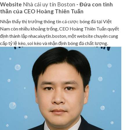
Website
Nhà cái uy tín Boston
- Đứa con tinh
thần của CEO Hoàng Thiên Tuấn
Nhận thấy thị trường thông tin cá cược bóng đá tại Việt
Nam còn nhiều khoảng trống, CEO Hoàng Thiên Tuấn quyết
định thành lập nhacaiuytin.boston, một website chuyên cung
cấp tỷ lệ kèo, soi kèo và nhận định bóng đá chất lượng.