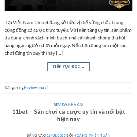
Tại Việt Nam, Debet đang sở hữu vị thế vững chắc trong
cộng đồng cá cược trực tuyến. Với nền tảng uy tín, sản phẩm
đa dạng, chính sách minh bạch, nhà cái nhanh chóng thu hút
hàng ngàn người chơi mỗi ngày. Nếu bạn đang tìm một sân
chơi đáng tin cậy thì hãy […]
TIẾP TỤC ĐỌC
→
Đăng trong
Review nhà cái
REVIEW NHÀ CÁI
11bet – Sân chơi cá cược uy tín và nổi bật
hiện nay
ĐĂNG VÀO
16/08/2025
BỞI
HOÀNG THIÊN TUẤN