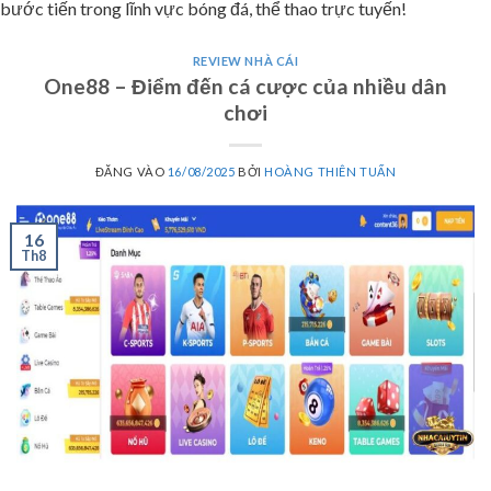
bước tiến trong lĩnh vực bóng đá, thể thao trực tuyến!
REVIEW NHÀ CÁI
One88 – Điểm đến cá cược của nhiều dân
chơi
ĐĂNG VÀO
16/08/2025
BỞI
HOÀNG THIÊN TUẤN
16
Th8