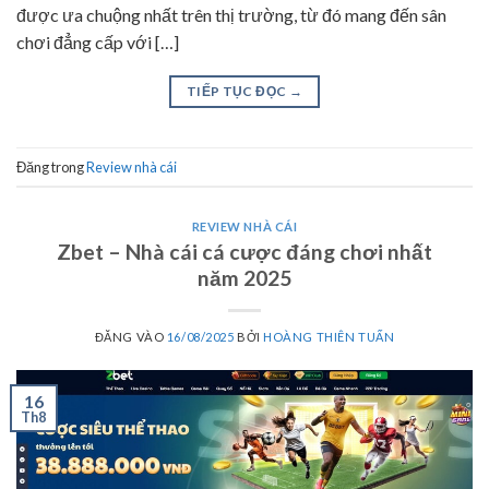
được ưa chuộng nhất trên thị trường, từ đó mang đến sân
chơi đẳng cấp với […]
TIẾP TỤC ĐỌC
→
Đăng trong
Review nhà cái
REVIEW NHÀ CÁI
Zbet – Nhà cái cá cược đáng chơi nhất
năm 2025
ĐĂNG VÀO
16/08/2025
BỞI
HOÀNG THIÊN TUẤN
16
Th8