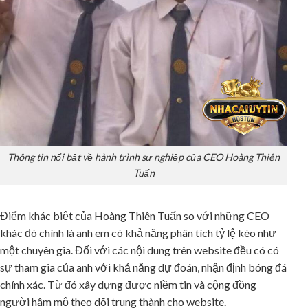
Thông tin nổi bật về hành trình sự nghiệp của CEO Hoàng Thiên
Tuấn
Điểm khác biệt của Hoàng Thiên Tuấn so với những CEO
khác đó chính là anh em có khả năng phân tích tỷ lệ kèo như
một chuyên gia. Đối với các nội dung trên website đều có có
sự tham gia của anh với khả năng dự đoán, nhận định bóng đá
chính xác. Từ đó xây dựng được niềm tin và cộng đồng
người hâm mộ theo dõi trung thành cho website.