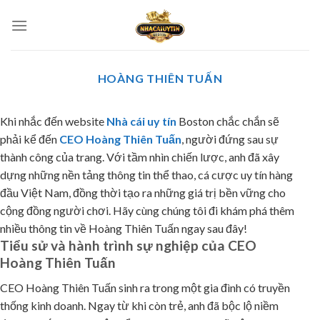
Bỏ
qua
nội
dung
HOÀNG THIÊN TUẤN
Khi nhắc đến website
Nhà cái uy tín
Boston chắc chắn sẽ
phải kể đến
CEO Hoàng Thiên Tuấn
, người đứng sau sự
thành công của trang. Với tầm nhìn chiến lược, anh đã xây
dựng những nền tảng thông tin thể thao, cá cược uy tín hàng
đầu Việt Nam, đồng thời tạo ra những giá trị bền vững cho
cộng đồng người chơi. Hãy cùng chúng tôi đi khám phá thêm
nhiều thông tin về Hoàng Thiên Tuấn ngay sau đây!
Tiểu sử và hành trình sự nghiệp của CEO
Hoàng Thiên Tuấn
CEO Hoàng Thiên Tuấn sinh ra trong một gia đình có truyền
thống kinh doanh. Ngay từ khi còn trẻ, anh đã bộc lộ niềm