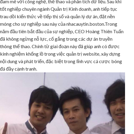
đam mê với công nghệ, thể thao và phân tích dữ liệu. Sau khi
tốt nghiệp chuyên ngành Quản trị Kinh doanh, anh tiếp tục
trau dồi kiến thức về tiếp thị số và quản lý dự án, đặt nền
móng cho sự nghiệp sau này của nhacauytin.boston.
Trong
năm đầu tiên bắt đầu của sự nghiệp, CEO Hoàng Thiên Tuấn
đã không ngừng nỗ lực, cố gắng trong các dự án truyền
thông thể thao. Chính từ giai đoạn này đã giúp anh có được
kinh nghiệm khổng lồ trong việc quản trị website, xây dựng
nội dung và phát triển, đặc biệt trong lĩnh vực cá cược bóng
đá đầy cạnh tranh.