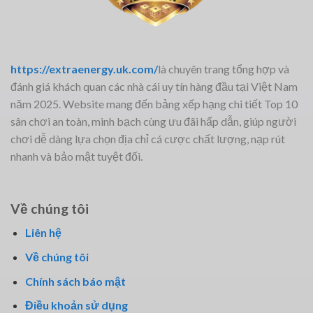
https://extraenergy.uk.com/
là chuyên trang tổng hợp và
đánh giá khách quan các nhà cái uy tín hàng đầu tại Việt Nam
năm 2025. Website mang đến bảng xếp hạng chi tiết Top 10
sân chơi an toàn, minh bạch cùng ưu đãi hấp dẫn, giúp người
chơi dễ dàng lựa chọn địa chỉ cá cược chất lượng, nạp rút
nhanh và bảo mật tuyệt đối.
Về chúng tôi
Liên hệ
Về chúng tôi
Chính sách báo mật
Điều khoản sử dụng