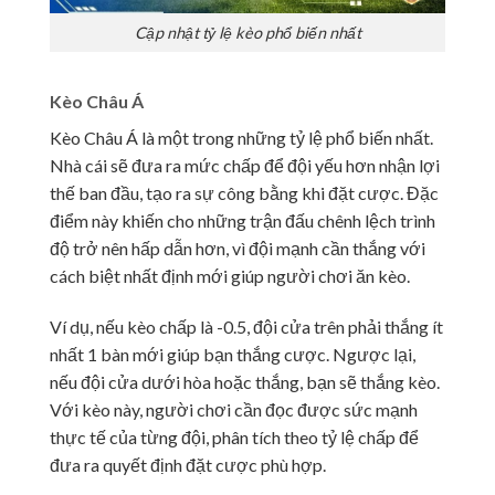
Cập nhật tỷ lệ kèo phổ biến nhất
Kèo Châu Á
Kèo Châu Á là một trong những tỷ lệ phổ biến nhất.
Nhà cái sẽ đưa ra mức chấp để đội yếu hơn nhận lợi
thế ban đầu, tạo ra sự công bằng khi đặt cược. Đặc
điểm này khiến cho những trận đấu chênh lệch trình
độ trở nên hấp dẫn hơn, vì đội mạnh cần thắng với
cách biệt nhất định mới giúp người chơi ăn kèo.
Ví dụ, nếu kèo chấp là -0.5, đội cửa trên phải thắng ít
nhất 1 bàn mới giúp bạn thắng cược. Ngược lại,
nếu đội cửa dưới hòa hoặc thắng, bạn sẽ thắng kèo.
Với kèo này, người chơi cần đọc được sức mạnh
thực tế của từng đội, phân tích theo tỷ lệ chấp để
đưa ra quyết định đặt cược phù hợp.