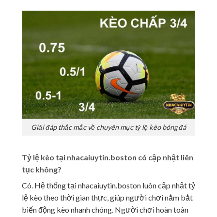
Giải đáp thắc mắc về chuyên mục tỷ lệ kèo bóng đá
Tỷ lệ kèo tại nhacaiuytin.boston có cập nhật liên
tục không?
Có. Hệ thống tại nhacaiuytin.boston luôn cập nhật tỷ
lệ kèo theo thời gian thực, giúp người chơi nắm bắt
biến động kèo nhanh chóng. Người chơi hoàn toàn