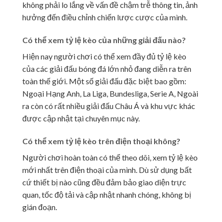
không phải lo lắng về vấn đề chậm trễ thông tin, ảnh
hưởng đến điều chỉnh chiến lược cược của mình.
Có thể xem tỷ lệ kèo của những giải đấu nào?
Hiện nay người chơi có thể xem đầy đủ tỷ lệ kèo
của các giải đấu bóng đá lớn nhỏ đang diễn ra trên
toàn thế giới. Một số giải đấu đặc biệt bao gồm:
Ngoại Hạng Anh, La Liga, Bundesliga, Serie A, Ngoài
ra còn có rất nhiều giải đấu Châu Á và khu vực khác
được cập nhật tại chuyên mục này.
Có thể xem tỷ lệ kèo trên điện thoại không?
Người chơi hoàn toàn có thể theo dõi, xem tỷ lệ kèo
mới nhất trên điện thoại của mình. Dù sử dụng bất
cứ thiết bị nào cũng đều đảm bảo giao diện trực
quan, tốc độ tải và cập nhật nhanh chóng, không bị
gián đoạn.