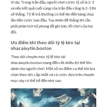
Ví dụ: Trong trận đấu, người chơi cược tỷ số là 2-3
và nếu kết quả cuối cùng của trận đấu cũng là 2-3 thì
sẽ thắng. Tỷ lệ trả thưởng có thể lên đến hàng chục
lần tiền cược ban đầu. Tuy nhiên để thắng thì cần
phải phân tích kỹ phong độ ghi bàn, lối chơi của hai
đội.
Ưu điểm khi theo dõi tỷ lệ kèo tại
nhacaiuytin.boston
Theo dõi chuyên mục tỷ lệ kèo tại
nhacaiuytin.boston mang đến rất nhiều lợi thế lớn
dành cho người chơi. Một số ưu điểm cụ thể khi lựa
chọn theo dõi, cập nhật và cá cược dựa trên chuyên
mục này có thể kể đến như sau: