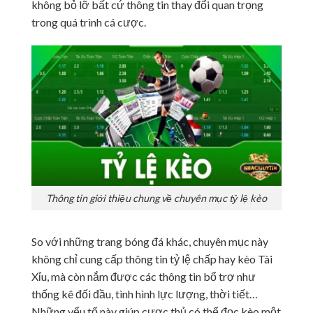
không bỏ lỡ bất cứ thông tin thay đổi quan trọng
trong quá trình cá cược.
Thông tin giới thiệu chung về chuyên mục tỷ lệ kèo
So với những trang bóng đá khác, chuyên mục này
không chỉ cung cấp thông tin tỷ lệ chấp hay kèo Tài
Xỉu, mà còn nắm được các thông tin bổ trợ như
thống kê đối đầu, tình hình lực lượng, thời tiết…
Những yếu tố này giúp cược thủ có thể đọc kèo một