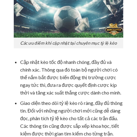
Các ưu điểm khi cập nhật tại chuyên mục tỷ lệ kèo
Cập nhật kèo tốc độ nhanh chóng, đầy đủ và
chính xác. Thông qua đó toàn bộ người chơi có
thể nắm bắt được biến động thị trường cược
ngay tức thì, đưa ra được quyết định cược kịp
thời và tăng xác suất thắng cược dành cho mình.
Giao diện theo dõi tỷ lệ kèo rõ ràng, đầy đủ thông
tin. Đối với những người chơi mới cũng dễ dàng
đọc, phân tích tỷ lệ kèo cho tất cả các trận đấu.
Các thông tin cũng được sắp xếp khoa học, tiết
kiệm được thời gian tìm kiếm cho từng trận.