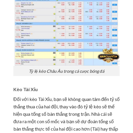
Tỷ lệ kèo Châu Âu trong cá cược bóng đá
Kèo Tài Xỉu
Đối với kèo Tài Xỉu, bạn sẽ không quan tâm đến tỷ số
thắng thua của hai đội, thay vào đó tỷ lệ kèo sẽ thể
hiện qua tổng số bàn thắng trong trận. Nhà cái sẽ
đưa ra một con số mốc và bạn sẽ dự đoán tổng số
bàn thắng thực tế của hai đội cao hơn (Tài) hay thấp