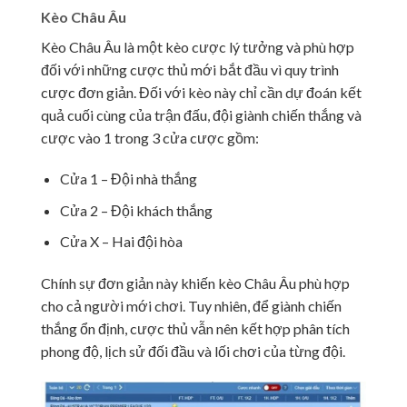
Kèo Châu Âu
Kèo Châu Âu là một kèo cược lý tưởng và phù hợp
đối với những cược thủ mới bắt đầu vì quy trình
cược đơn giản. Đối với kèo này chỉ cần dự đoán kết
quả cuối cùng của trận đấu, đội giành chiến thắng và
cược vào 1 trong 3 cửa cược gồm:
Cửa 1 – Đội nhà thắng
Cửa 2 – Đội khách thắng
Cửa X – Hai đội hòa
Chính sự đơn giản này khiến kèo Châu Âu phù hợp
cho cả người mới chơi. Tuy nhiên, để giành chiến
thắng ổn định, cược thủ vẫn nên kết hợp phân tích
phong độ, lịch sử đối đầu và lối chơi của từng đội.