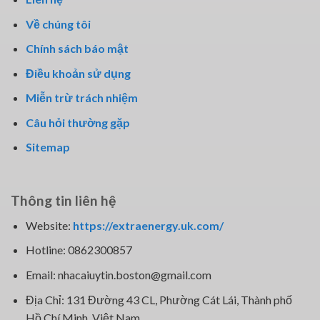
Về chúng tôi
Chính sách báo mật
Điều khoản sử dụng
Miễn trừ trách nhiệm
Câu hỏi thường gặp
Sitemap
Thông tin liên hệ
Website:
https://extraenergy.uk.com/
Hotline: 0862300857
Email:
nhacaiuytin.boston@gmail.com
Địa Chỉ: 131 Đường 43 CL, Phường Cát Lái, Thành phố
Hồ Chí Minh, Việt Nam