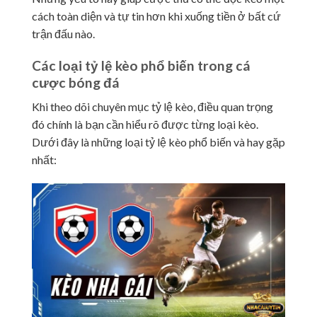
cách toàn diện và tự tin hơn khi xuống tiền ở bất cứ
trận đấu nào.
Các loại tỷ lệ kèo phổ biến trong cá
cược bóng đá
Khi theo dõi chuyên mục tỷ lệ kèo, điều quan trọng
đó chính là bạn cần hiểu rõ được từng loại kèo.
Dưới đây là những loại tỷ lệ kèo phổ biến và hay gặp
nhất: