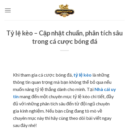
Bỏ
qua
nội
dung
Tỷ lệ kèo – Cập nhật chuẩn, phân tích sâu
trong cá cược bóng đá
Khi tham gia cá cược bóng đá,
tỷ lệ kèo
là những
thông tin quan trọng mà bạn không thể bỏ qua nếu
muốn nâng tỷ lệ thắng dành cho mình. Tại
Nhà cái uy
tín
mang đến một chuyên mục tỷ lệ kèo chi tiết, đầy
đủ với những phân tích sâu đến từ đội ngũ chuyên
gia kinh nghiệm. Nếu bạn cũng đang tò mò về
chuyên mục này thì hãy cùng theo dõi bài viết ngay
sau đây nhé!