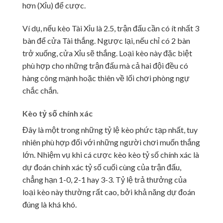
hơn (Xỉu) để cược.
Ví dụ, nếu kèo Tài Xỉu là 2.5, trận đấu cần có ít nhất 3
bàn để cửa Tài thắng. Ngược lại, nếu chỉ có 2 bàn
trở xuống, cửa Xỉu sẽ thắng. Loại kèo này đặc biệt
phù hợp cho những trận đấu mà cả hai đội đều có
hàng công mạnh hoặc thiên về lối chơi phòng ngự
chắc chắn.
Kèo tỷ số chính xác
Đây là một trong những tỷ lệ kèo phức tạp nhất, tuy
nhiên phù hợp đối với những người chơi muốn thắng
lớn. Nhiệm vụ khi cá cược kèo kèo tỷ số chính xác là
dự đoán chính xác tỷ số cuối cùng của trận đấu,
chẳng hạn 1-0, 2-1 hay 3-3. Tỷ lệ trả thưởng của
loại kèo này thường rất cao, bởi khả năng dự đoán
đúng là khá khó.