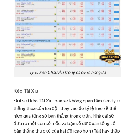
Tỷ lệ kèo Châu Âu trong cá cược bóng đá
Kèo Tài Xỉu
Đối với kèo Tài Xỉu, bạn sẽ không quan tâm đến tỷ số
thắng thua của hai đội, thay vào đó tỷ lệ kèo sẽ thể
hiện qua tổng số bàn thắng trong trận. Nhà cái sẽ
đưa ra một con số mốc và bạn sẽ dự đoán tổng số
bàn thắng thực tế của hai đội cao hơn (Tài) hay thấp