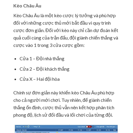
Kèo Châu Âu
Kèo Châu Âu là một kèo cược lý tưởng và phù hợp
đối với những cược thủ mới bắt đầu vì quy trình
cược đơn giản. Đối với kèo này chỉ cần dự đoán kết
quả cuối cùng của trận đấu, đội giành chiến thắng và
cược vào 1 trong 3 cửa cược gồm:
Cửa 1 – Đội nhà thắng
Cửa 2 – Đội khách thắng
Cửa X – Hai đội hòa
Chính sự đơn giản này khiến kèo Châu Âu phù hợp
cho cả người mới chơi. Tuy nhiên, để giành chiến
thắng ổn định, cược thủ vẫn nên kết hợp phân tích
phong độ, lịch sử đối đầu và lối chơi của từng đội.