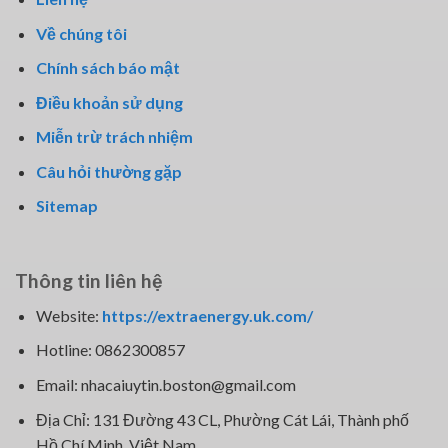
Về chúng tôi
Chính sách báo mật
Điều khoản sử dụng
Miễn trừ trách nhiệm
Câu hỏi thường gặp
Sitemap
Thông tin liên hệ
Website:
https://extraenergy.uk.com/
Hotline: 0862300857
Email:
nhacaiuytin.boston@gmail.com
Địa Chỉ: 131 Đường 43 CL, Phường Cát Lái, Thành phố
Hồ Chí Minh, Việt Nam