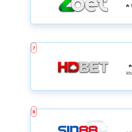
🔥 

kh