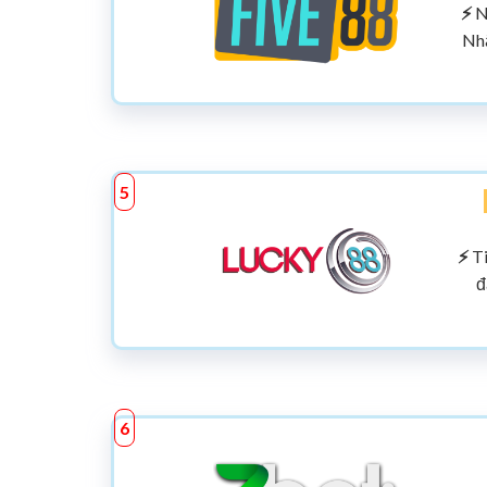
⚡
N
Nhậ
⚡
T
đ