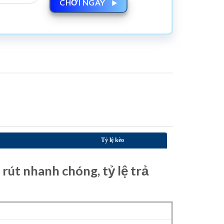
CHƠI NGAY
Tỷ lệ kèo
rút nhanh chóng, tỷ lệ trả