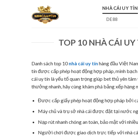
Bỏ
NHÀ CÁI UY TÍN
qua
nội
DE88
dung
TOP 10 NHÀ CÁI UY
Danh sách top 10
nhà cái uy tín
hàng đầu Việt Nam 
tín được cấp phép hoạt động hợp pháp, minh bạch v
cái uy tín là yếu tố quan trọng giúp bet thủ yên tâm
thưởng nhanh, hãy cùng khám phá bảng xếp hạng nhà
Được cấp giấy phép hoạt động hợp pháp bởi các
Máy chủ và trụ sở nhà cái được đặt tại nước ng
Nạp rút nhanh chóng an toàn, bảo mật với nhiề
Người chơi được giao dịch trực tiếp với nhà cái