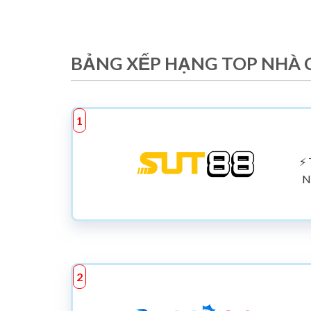
BẢNG XẾP HẠNG TOP NHÀ CÁ
⚡ 
N