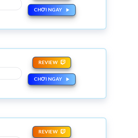
CHƠI NGAY
REVIEW
CHƠI NGAY
REVIEW