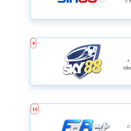
✩ N
⚡
tiề
✩ 