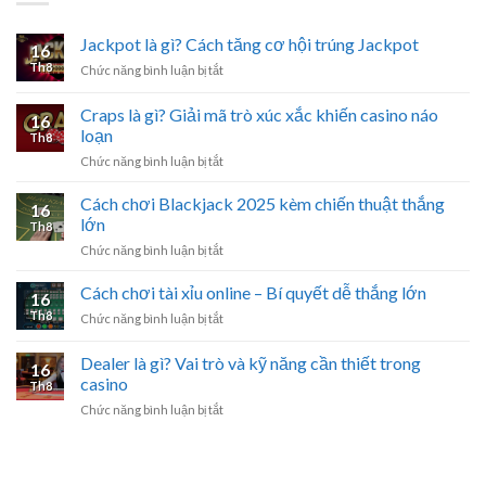
Jackpot là gì? Cách tăng cơ hội trúng Jackpot
16
Th8
Chức năng bình luận bị tắt
ở
Jackpot
là
Craps là gì? Giải mã trò xúc xắc khiến casino náo
16
gì?
loạn
Th8
Cách
Chức năng bình luận bị tắt
ở
tăng
Craps
cơ
là
hội
Cách chơi Blackjack 2025 kèm chiến thuật thắng
16
gì?
trúng
lớn
Th8
Giải
Jackpot
Chức năng bình luận bị tắt
ở
mã
Cách
trò
chơi
Cách chơi tài xỉu online – Bí quyết dễ thắng lớn
xúc
16
Blackjack
xắc
Th8
Chức năng bình luận bị tắt
ở
2025
khiến
Cách
kèm
casino
chơi
Dealer là gì? Vai trò và kỹ năng cần thiết trong
chiến
náo
16
tài
thuật
casino
loạn
Th8
xỉu
thắng
Chức năng bình luận bị tắt
ở
online
lớn
Dealer
–
là
Bí
gì?
quyết
Vai
dễ