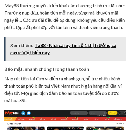
May88 thường xuyên triển khai các chương trình ưu đãi như:
Thưởng nạp đầu, hoàn tiền mỗi ngày, tặng mã khuyến mãi
ngày lễ… Các ưu đãi đều dễ áp dụng, không yêu cầu điều kiện
phức tạp, rất phù hợp với tân binh và thành viên trung thành.
Xem thêm:
Ta88 - Nhà cái uy tín số 1 thị trường cá
cược Việt hiện nay
Bảo mật, nhanh chóng trong thanh toán
Nạp rút tiền tại đơn vị diễn ra nhanh gọn, hỗ trợ nhiều kênh
thanh toán phổ biến tại Việt Nam như: Ngân hàng nội địa, ví
điện tử. Mọi giao dịch đảm bảo an toàn tuyệt đối do được
mã hóa SSL.