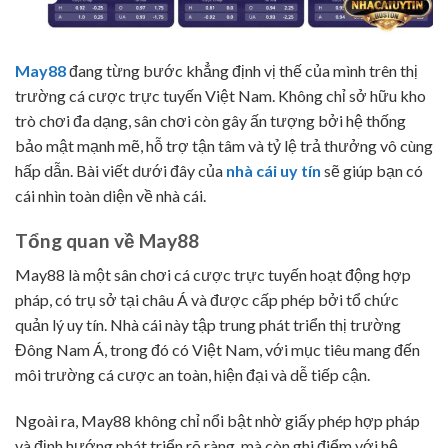
May88
đang từng bước khẳng định vị thế của mình trên thị
trường cá cược trực tuyến Việt Nam. Không chỉ sở hữu kho
trò chơi đa dạng, sân chơi còn gây ấn tượng bởi hệ thống
bảo mật mạnh mẽ, hỗ trợ tận tâm và tỷ lệ trả thưởng vô cùng
hấp dẫn. Bài viết dưới đây của
nhà cái uy tín
sẽ giúp bạn có
cái nhìn toàn diện về nhà cái.
Tổng quan về May88
May88 là một sân chơi cá cược trực tuyến hoạt động hợp
pháp, có trụ sở tại châu Á và được cấp phép bởi tổ chức
quản lý uy tín. Nhà cái này tập trung phát triển thị trường
Đông Nam Á, trong đó có Việt Nam, với mục tiêu mang đến
môi trường cá cược an toàn, hiện đại và dễ tiếp cận.
Ngoài ra, May88 không chỉ nổi bật nhờ giấy phép hợp pháp
và định hướng phát triển rõ ràng, mà còn ghi điểm với hệ