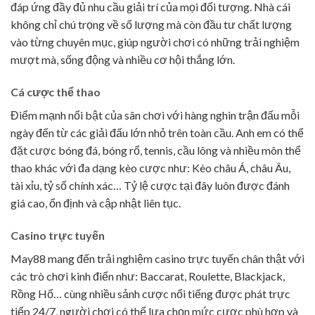
đáp ứng đầy đủ nhu cầu giải trí của mọi đối tượng. Nhà cái
không chỉ chú trọng về số lượng mà còn đầu tư chất lượng
vào từng chuyên mục, giúp người chơi có những trải nghiệm
mượt mà, sống động và nhiều cơ hội thắng lớn.
Cá cược thể thao
Điểm mạnh nổi bật của sân chơi với hàng nghìn trận đấu mỗi
ngày đến từ các giải đấu lớn nhỏ trên toàn cầu. Anh em có thể
đặt cược bóng đá, bóng rổ, tennis, cầu lông và nhiều môn thể
thao khác với đa dạng kèo cược như: Kèo châu Á, châu Âu,
tài xỉu, tỷ số chính xác… Tỷ lệ cược tại đây luôn được đánh
giá cao, ổn định và cập nhật liên tục.
Casino trực tuyến
May88 mang đến trải nghiệm casino trực tuyến chân thật với
các trò chơi kinh điển như: Baccarat, Roulette, Blackjack,
Rồng Hổ… cùng nhiều sảnh cược nổi tiếng được phát trực
tiếp 24/7, người chơi có thể lựa chọn mức cược phù hợp và