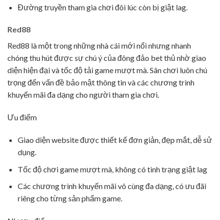
Đường truyền tham gia chơi đôi lúc còn bị giật lag.
Red88
Red88 là một trong những nhà cái mới nổi nhưng nhanh
chóng thu hút được sự chú ý của đông đảo bet thủ nhờ giao
diện hiện đại và tốc độ tải game mượt mà. Sân chơi luôn chú
trọng đến vấn đề bảo mật thông tin và các chương trình
khuyến mãi đa dạng cho người tham gia chơi.
Ưu điểm
Giao diện website được thiết kế đơn giản, đẹp mắt, dễ sử
dụng.
Tốc độ chơi game mượt mà, không có tình trạng giật lag
Các chương trình khuyến mãi vô cùng đa dạng, có ưu đãi
riêng cho từng sản phẩm game.