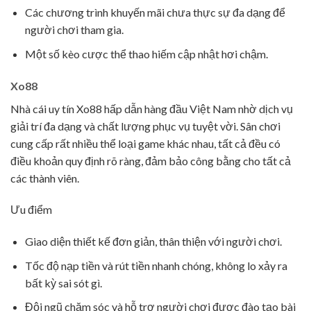
Các chương trình khuyến mãi chưa thực sự đa dạng để
người chơi tham gia.
Một số kèo cược thể thao hiếm cập nhật hơi chậm.
Xo88
Nhà cái uy tín Xo88 hấp dẫn hàng đầu Việt Nam nhờ dịch vụ
giải trí đa dạng và chất lượng phục vụ tuyệt vời. Sân chơi
cung cấp rất nhiều thể loại game khác nhau, tất cả đều có
điều khoản quy định rõ ràng, đảm bảo công bằng cho tất cả
các thành viên.
Ưu điểm
Giao diện thiết kế đơn giản, thân thiện với người chơi.
Tốc độ nạp tiền và rút tiền nhanh chóng, không lo xảy ra
bất kỳ sai sót gì.
Đội ngũ chăm sóc và hỗ trợ người chơi được đào tạo bài