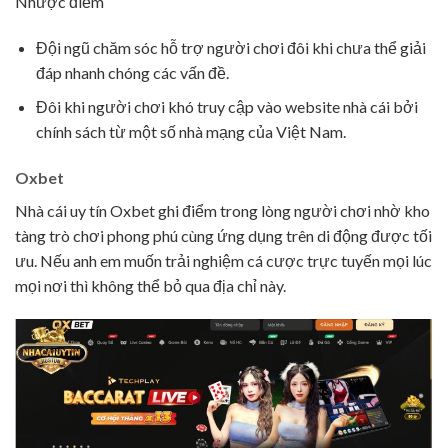
Nhược điểm
Đội ngũ chăm sóc hỗ trợ người chơi đôi khi chưa thể giải
đáp nhanh chóng các vấn đề.
Đôi khi người chơi khó truy cập vào website nhà cái bởi
chính sách từ một số nhà mạng của Việt Nam.
Oxbet
Nhà cái uy tín Oxbet ghi điểm trong lòng người chơi nhờ kho
tàng trò chơi phong phú cùng ứng dụng trên di động được tối
ưu. Nếu anh em muốn trải nghiệm cá cược trực tuyến mọi lúc
mọi nơi thì không thể bỏ qua địa chỉ này.