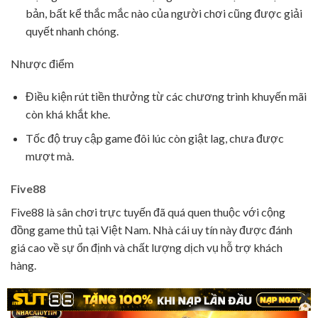
bản, bất kể thắc mắc nào của người chơi cũng được giải
quyết nhanh chóng.
Nhược điểm
Điều kiện rút tiền thưởng từ các chương trình khuyến mãi
còn khá khắt khe.
Tốc độ truy cập game đôi lúc còn giật lag, chưa được
mượt mà.
Five88
Five88 là sân chơi trực tuyến đã quá quen thuộc với cộng
đồng game thủ tại Việt Nam. Nhà cái uy tín này được đánh
giá cao về sự ổn định và chất lượng dịch vụ hỗ trợ khách
hàng.
✖️