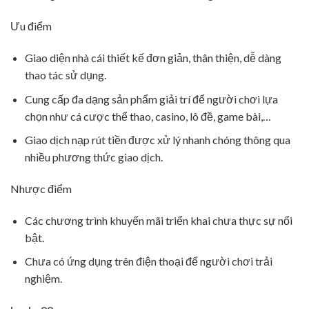
Ưu điểm
Giao diện nhà cái thiết kế đơn giản, thân thiện, dễ dàng
thao tác sử dụng.
Cung cấp đa dạng sản phẩm giải trí để người chơi lựa
chọn như cá cược thể thao, casino, lô đề, game bài,…
Giao dịch nạp rút tiền được xử lý nhanh chóng thông qua
nhiều phương thức giao dịch.
Nhược điểm
Các chương trình khuyến mãi triển khai chưa thực sự nổi
bật.
Chưa có ứng dụng trên điện thoại để người chơi trải
nghiệm.