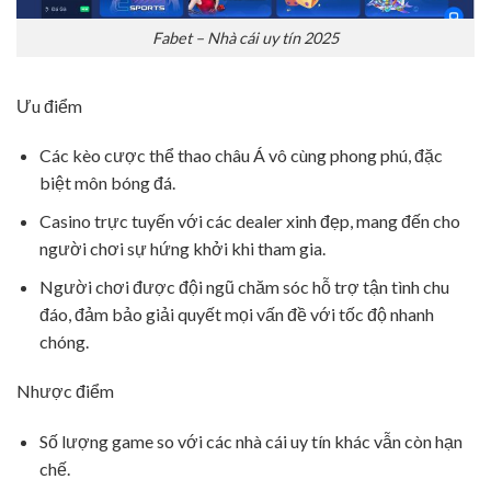
Fabet – Nhà cái uy tín 2025
Ưu điểm
Các kèo cược thể thao châu Á vô cùng phong phú, đặc
biệt môn bóng đá.
Casino trực tuyến với các dealer xinh đẹp, mang đến cho
người chơi sự hứng khởi khi tham gia.
Người chơi được đội ngũ chăm sóc hỗ trợ tận tình chu
đáo, đảm bảo giải quyết mọi vấn đề với tốc độ nhanh
chóng.
Nhược điểm
Số lượng game so với các nhà cái uy tín khác vẫn còn hạn
chế.