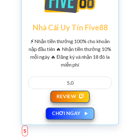
Nhà Cái Uy Tín Five88
⚡
Nhận tiền thưởng 100% cho khoản
nập đầu tiên 🔥 Nhận tiền thưởng 10%
mỗi ngày 🔥 Đăng ký và nhận 18 đô la
miễn phí
5.0
REVIEW
CHƠI NGAY