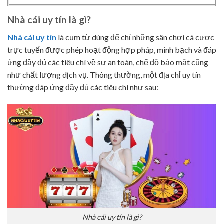
Nhà cái uy tín là gì?
Nhà cái uy tín
là cụm từ dùng để chỉ những sân chơi cá cược
trực tuyến được phép hoạt động hợp pháp, minh bạch và đáp
ứng đầy đủ các tiêu chí về sự an toàn, chế độ bảo mật cũng
như chất lượng dịch vụ. Thông thường, một địa chỉ uy tín
thường đáp ứng đầy đủ các tiêu chí như sau:
Nhà cái uy tín là gì?