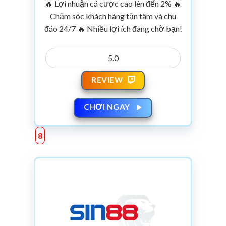
🔥 Lợi nhuận cá cược cao lên đến 2% 🔥
Chăm sóc khách hàng tận tâm và chu
đáo 24/7 🔥 Nhiều lợi ích đang chờ bạn!
5.0
REVIEW
CHƠI NGAY