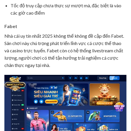
Tốc độ truy cập chưa thực sự mượt mà, đặc biệt là vào
các giờ cao điểm
Fabet
Nhà cái uy tín nhất 2025 không thể không đề cập đến Fabet.
Sân chơi này chú trọng phát triển lĩnh vực cá cược thể thao
và casino trực tuyến. Fabet còn có hệ thống livestream chất
lượng, người chơi có thể tận hưởng trải nghiệm cá cược
chân thực ngay tại nhà.