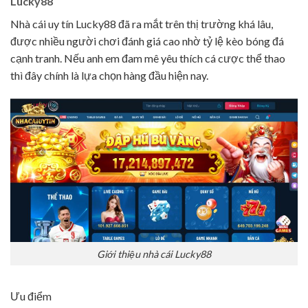
Lucky88
Nhà cái uy tín Lucky88 đã ra mắt trên thị trường khá lâu,
được nhiều người chơi đánh giá cao nhờ tỷ lệ kèo bóng đá
cạnh tranh. Nếu anh em đam mê yêu thích cá cược thể thao
thì đây chính là lựa chọn hàng đầu hiện nay.
Giới thiệu nhà cái Lucky88
Ưu điểm