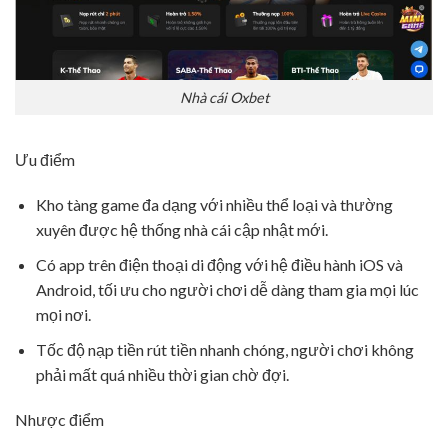
Nhà cái Oxbet
Ưu điểm
Kho tàng game đa dạng với nhiều thể loại và thường
xuyên được hệ thống nhà cái cập nhật mới.
Có app trên điện thoại di động với hệ điều hành iOS và
Android, tối ưu cho người chơi dễ dàng tham gia mọi lúc
mọi nơi.
Tốc độ nạp tiền rút tiền nhanh chóng, người chơi không
phải mất quá nhiều thời gian chờ đợi.
Nhược điểm