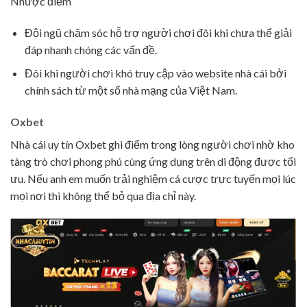
Nhược điểm
Đội ngũ chăm sóc hỗ trợ người chơi đôi khi chưa thể giải
đáp nhanh chóng các vấn đề.
Đôi khi người chơi khó truy cập vào website nhà cái bởi
chính sách từ một số nhà mạng của Việt Nam.
Oxbet
Nhà cái uy tín Oxbet ghi điểm trong lòng người chơi nhờ kho
tàng trò chơi phong phú cùng ứng dụng trên di động được tối
ưu. Nếu anh em muốn trải nghiệm cá cược trực tuyến mọi lúc
mọi nơi thì không thể bỏ qua địa chỉ này.