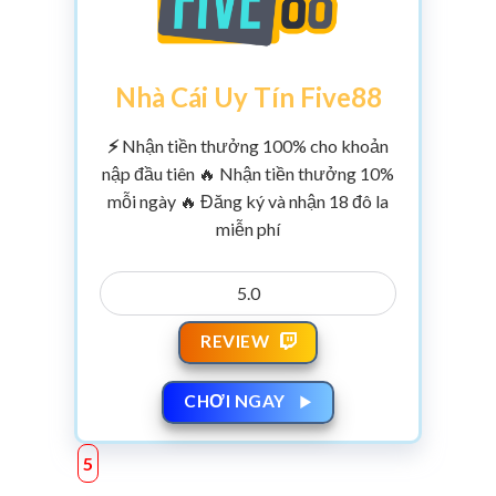
Nhà Cái Uy Tín Five88
⚡
Nhận tiền thưởng 100% cho khoản
nập đầu tiên 🔥 Nhận tiền thưởng 10%
mỗi ngày 🔥 Đăng ký và nhận 18 đô la
miễn phí
5.0
REVIEW
CHƠI NGAY