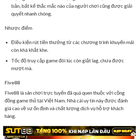
bản, bất kể thắc mắc nào của người chơi cũng được giải
quyết nhanh chóng.
Nhược điểm
Điều kiện rút tiền thưởng từ các chương trình khuyến mãi
còn khá khắt khe.
Tốc độ truy cập game đôi lúc còn giật lag, chưa được
mượt mà.
Five88
Five88 là sân chơi trực tuyến đã quá quen thuộc với cộng
đồng game thủ tại Việt Nam. Nhà cái uy tín này được đánh
giá cao về sự ổn định và chất lượng dịch vụ hỗ trợ khách
hàng.
✖️