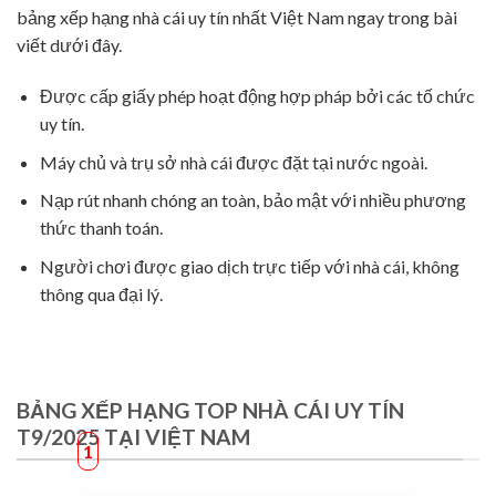
bảng xếp hạng nhà cái uy tín nhất Việt Nam ngay trong bài
viết dưới đây.
Được cấp giấy phép hoạt động hợp pháp bởi các tố chức
uy tín.
Máy chủ và trụ sở nhà cái được đặt tại nước ngoài.
Nạp rút nhanh chóng an toàn, bảo mật với nhiều phương
thức thanh toán.
Người chơi được giao dịch trực tiếp với nhà cái, không
thông qua đại lý.
BẢNG XẾP HẠNG TOP NHÀ CÁI UY TÍN
T9/2025 TẠI VIỆT NAM