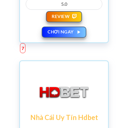
5.0
REVIEW
CHƠI NGAY
Nhà Cái Uy Tín Hdbet