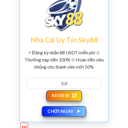
Nhà Cái Uy Tín Sky88
⚡ Đăng ký nhận 88 USDT miễn phí ✩
Thưởng nạp tiền 100% ✩ Hoàn tiền siêu
khủng cho thành viên mới 50%
5.0
REVIEW
CHƠI NGAY