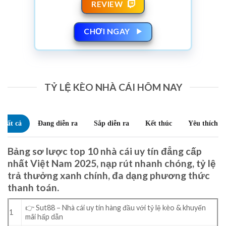
REVIEW
CHƠI NGAY
TỶ LỆ KÈO NHÀ CÁI HÔM NAY
Tất cả
Đang diễn ra
Sắp diễn ra
Kết thúc
Yêu thích
0
Bảng sơ lược top 10 nhà cái uy tín đẳng cấp
nhất Việt Nam 2025, nạp rút nhanh chóng, tỷ lệ
trả thưởng xanh chính, đa dạng phương thức
thanh toán.
👉 Sut88 – Nhà cái uy tín hàng đầu với tỷ lệ kèo & khuyến
1
mãi hấp dẫn