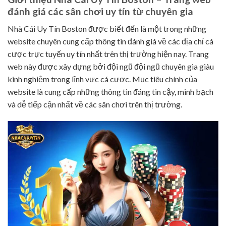
đánh giá các sân chơi uy tín từ chuyên gia
Nhà Cái Uy Tín Boston được biết đến là một trong những
website chuyên cung cấp thông tin đánh giá về các địa chỉ cá
cược trực tuyến uy tín nhất trên thị trường hiện nay. Trang
web này được xây dựng bởi đội ngũ đội ngũ chuyên gia giàu
kinh nghiệm trong lĩnh vực cá cược. Mục tiêu chính của
website là cung cấp những thông tin đáng tin cậy, minh bạch
và dễ tiếp cận nhất về các sân chơi trên thị trường.