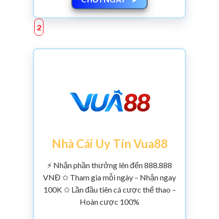
Nhà Cái Uy Tín Vua88
⚡ Nhận phần thưởng lên đến 888.888
VNĐ ✩ Tham gia mỗi ngày – Nhận ngay
100K ✩ Lần đầu tiên cá cược thể thao –
Hoàn cược 100%