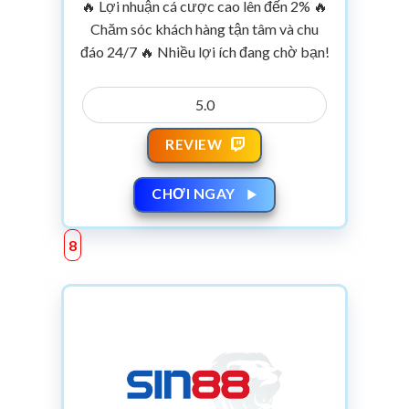
🔥 Lợi nhuận cá cược cao lên đến 2% 🔥
Chăm sóc khách hàng tận tâm và chu
đáo 24/7 🔥 Nhiều lợi ích đang chờ bạn!
5.0
REVIEW
CHƠI NGAY