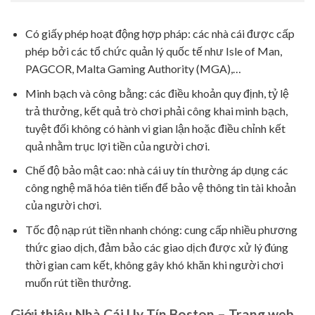
Có giấy phép hoạt động hợp pháp: các nhà cái được cấp
phép bởi các tổ chức quản lý quốc tế như Isle of Man,
PAGCOR, Malta Gaming Authority (MGA),…
Minh bạch và công bằng: các điều khoản quy định, tỷ lệ
trả thưởng, kết quả trò chơi phải công khai minh bạch,
tuyệt đối không có hành vi gian lận hoặc điều chỉnh kết
quả nhằm trục lợi tiền của người chơi.
Chế độ bảo mật cao: nhà cái uy tín thường áp dụng các
công nghệ mã hóa tiên tiến để bảo vệ thông tin tài khoản
của người chơi.
Tốc độ nạp rút tiền nhanh chóng: cung cấp nhiều phương
thức giao dịch, đảm bảo các giao dịch được xử lý đúng
thời gian cam kết, không gây khó khăn khi người chơi
muốn rút tiền thưởng.
Giới thiệu Nhà Cái Uy Tín Boston – Trang web