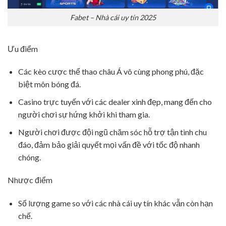
Fabet – Nhà cái uy tín 2025
Ưu điểm
Các kèo cược thể thao châu Á vô cùng phong phú, đặc
biệt môn bóng đá.
Casino trực tuyến với các dealer xinh đẹp, mang đến cho
người chơi sự hứng khởi khi tham gia.
Người chơi được đội ngũ chăm sóc hỗ trợ tận tình chu
đáo, đảm bảo giải quyết mọi vấn đề với tốc độ nhanh
chóng.
Nhược điểm
Số lượng game so với các nhà cái uy tín khác vẫn còn hạn
chế.