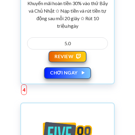
Khuyến mãi hoàn tiền 30% vào thứ Bảy
và Chủ Nhật ✩ Nạp tiền và rút tiền tự
động sau mỗi 20 giây ✩ Rút 10
triệu/ngày
5.0
REVIEW
CHƠI NGAY