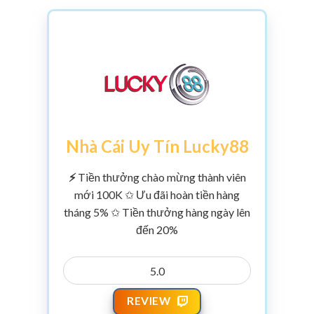
Nhà Cái Uy Tín Lucky88
⚡
Tiền thưởng chào mừng thành viên
mới 100K ✩ Ưu đãi hoàn tiền hàng
tháng 5% ✩ Tiền thưởng hàng ngày lên
đến 20%
5.0
REVIEW