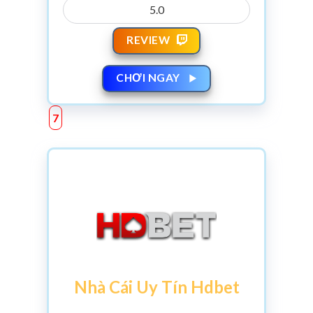
5.0
REVIEW
CHƠI NGAY
Nhà Cái Uy Tín Hdbet