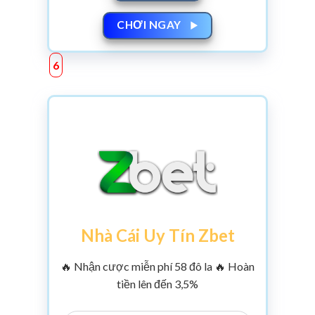
CHƠI NGAY
Nhà Cái Uy Tín Zbet
🔥 Nhận cược miễn phí 58 đô la 🔥 Hoàn
tiền lên đến 3,5%