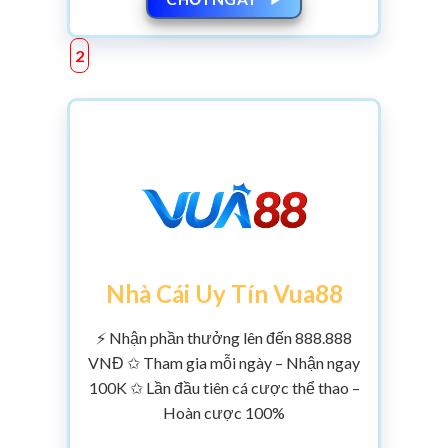
Nhà Cái Uy Tín Vua88
⚡ Nhận phần thưởng lên đến 888.888
VNĐ ✩ Tham gia mỗi ngày – Nhận ngay
100K ✩ Lần đầu tiên cá cược thể thao –
Hoàn cược 100%