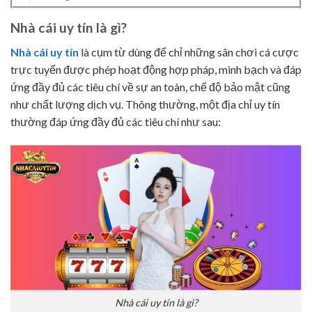
Nhà cái uy tín là gì?
Nhà cái uy tín
là cụm từ dùng để chỉ những sân chơi cá cược
trực tuyến được phép hoạt động hợp pháp, minh bạch và đáp
ứng đầy đủ các tiêu chí về sự an toàn, chế độ bảo mật cũng
như chất lượng dịch vụ. Thông thường, một địa chỉ uy tín
thường đáp ứng đầy đủ các tiêu chí như sau:
Nhà cái uy tín là gì?