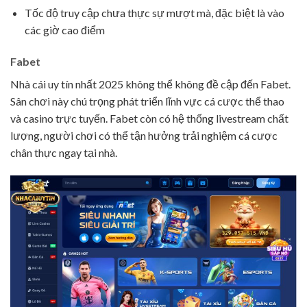
Tốc độ truy cập chưa thực sự mượt mà, đặc biệt là vào
các giờ cao điểm
Fabet
Nhà cái uy tín nhất 2025 không thể không đề cập đến Fabet.
Sân chơi này chú trọng phát triển lĩnh vực cá cược thể thao
và casino trực tuyến. Fabet còn có hệ thống livestream chất
lượng, người chơi có thể tận hưởng trải nghiệm cá cược
chân thực ngay tại nhà.