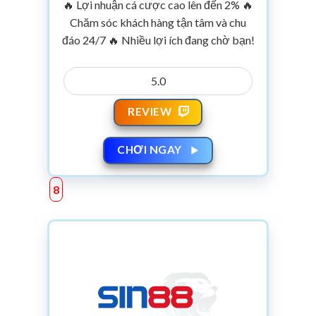
🔥 Lợi nhuận cá cược cao lên đến 2% 🔥
Chăm sóc khách hàng tận tâm và chu
đáo 24/7 🔥 Nhiều lợi ích đang chờ bạn!
5.0
REVIEW
CHƠI NGAY