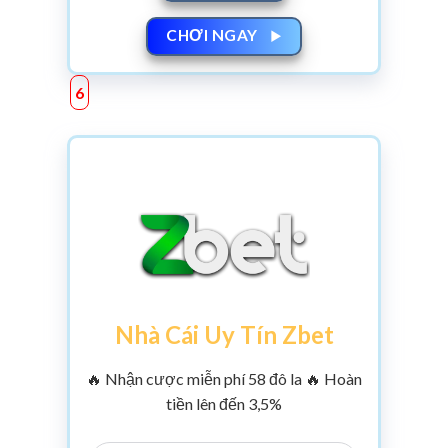
CHƠI NGAY
Nhà Cái Uy Tín Zbet
🔥 Nhận cược miễn phí 58 đô la 🔥 Hoàn
tiền lên đến 3,5%