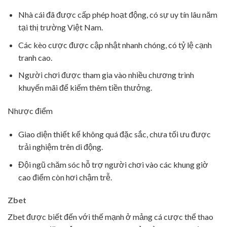
Nhà cái đã được cấp phép hoạt động, có sự uy tín lâu năm
tại thị trường Việt Nam.
Các kèo cược được cập nhật nhanh chóng, có tỷ lệ cạnh
tranh cao.
Người chơi được tham gia vào nhiều chương trình
khuyến mãi để kiếm thêm tiền thưởng.
Nhược điểm
Giao diện thiết kế không quá đặc sắc, chưa tối ưu được
trải nghiệm trên di động.
Đội ngũ chăm sóc hỗ trợ người chơi vào các khung giờ
cao điểm còn hơi chậm trễ.
Zbet
Zbet được biết đến với thế mạnh ở mảng cá cược thể thao