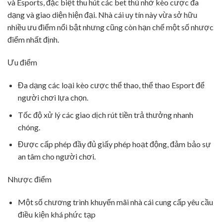
và Esports, đặc biệt thu hút các bet thủ nhờ kèo cược đa
dạng và giao diện hiện đại. Nhà cái uy tín này vừa sở hữu
nhiều ưu điểm nổi bật nhưng cũng còn hạn chế một số nhược
điểm nhất định.
Ưu điểm
Đa dạng các loại kèo cược thể thao, thể thao Esport để
người chơi lựa chọn.
Tốc độ xử lý các giao dịch rút tiền trả thưởng nhanh
chóng.
Được cấp phép đầy đủ giấy phép hoạt động, đảm bảo sự
an tâm cho người chơi.
Nhược điểm
Một số chương trình khuyến mãi nhà cái cung cấp yêu cầu
điều kiện khá phức tạp