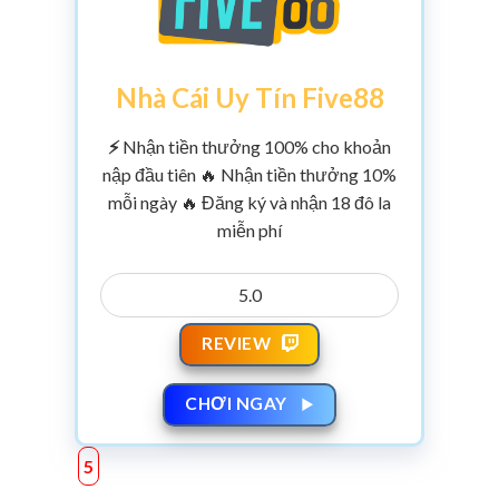
Nhà Cái Uy Tín Five88
⚡
Nhận tiền thưởng 100% cho khoản
nập đầu tiên 🔥 Nhận tiền thưởng 10%
mỗi ngày 🔥 Đăng ký và nhận 18 đô la
miễn phí
5.0
REVIEW
CHƠI NGAY