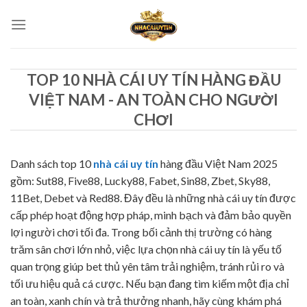
Bỏ
qua
nội
dung
TOP 10 NHÀ CÁI UY TÍN HÀNG ĐẦU
VIỆT NAM - AN TOÀN CHO NGƯỜI
CHƠI
Danh sách top 10
nhà cái uy tín
hàng đầu Việt Nam 2025
gồm: Sut88, Five88, Lucky88, Fabet, Sin88, Zbet, Sky88,
11Bet, Debet và Red88. Đây đều là những nhà cái uy tín được
cấp phép hoạt động hợp pháp, minh bạch và đảm bảo quyền
lợi người chơi tối đa. Trong bối cảnh thị trường có hàng
trăm sân chơi lớn nhỏ, việc lựa chọn nhà cái uy tín là yếu tố
quan trọng giúp bet thủ yên tâm trải nghiệm, tránh rủi ro và
tối ưu hiệu quả cá cược. Nếu bạn đang tìm kiếm một địa chỉ
an toàn, xanh chín và trả thưởng nhanh, hãy cùng khám phá