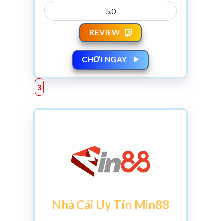
5.0
REVIEW
CHƠI NGAY
Nhà Cái Uy Tín Min88