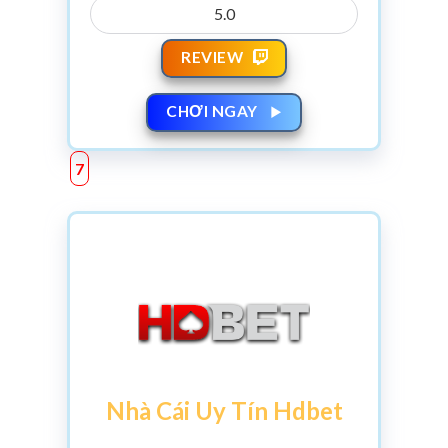
5.0
REVIEW
CHƠI NGAY
Nhà Cái Uy Tín Hdbet