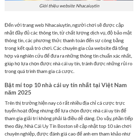
Giới thiệu website Nhacaiuytin
Đến với trang web Nhacaiuytin, người chơi sẽ được cập
nhật đầy đủ các thông tin, từ chất lượng dịch vụ, độ bảo mật
thông tin, các phương thức thanh toán đến sự công bằng
trong kết quả trò chơi. Các chuyên gia của website đã tổng
hợp và nghiên cứu để đưa ra những thông tin chuẩn xác nhất,
giúp họ lựa chọn được nhà cái uy tín, tránh được những rủi ro
trong quá trình tham gia cá cược.
Bật mí top 10 nhà cái uy tín nhất tại Việt Nam
năm 2025
Trên thị trường hiện nay có rất nhiều địa chỉ cá cược trực
tuyến hoạt động nhưng để lựa chọn được nhà cái uy tín để
tham gia giải trí không phải là điều dễ dàng. Do vậy, phần tiếp
theo đây, Nhà Cái Uy Tín Boston sẽ cập nhật top 10 sân chơi
chuyên nghiệp, được đánh giá cao để anh em tham khảo như