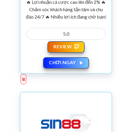
🔥 Lợi nhuận cá cược cao lên đến 2% 🔥
Chăm sóc khách hàng tận tâm và chu
đáo 24/7 🔥 Nhiều lợi ích đang chờ bạn!
5.0
REVIEW
CHƠI NGAY