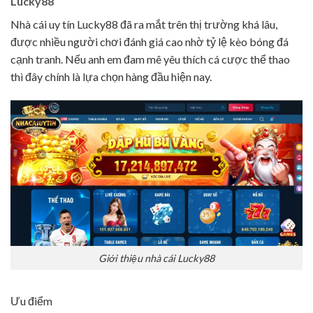
Lucky88
Nhà cái uy tín Lucky88 đã ra mắt trên thị trường khá lâu,
được nhiều người chơi đánh giá cao nhờ tỷ lệ kèo bóng đá
cạnh tranh. Nếu anh em đam mê yêu thích cá cược thể thao
thì đây chính là lựa chọn hàng đầu hiện nay.
Giới thiệu nhà cái Lucky88
Ưu điểm