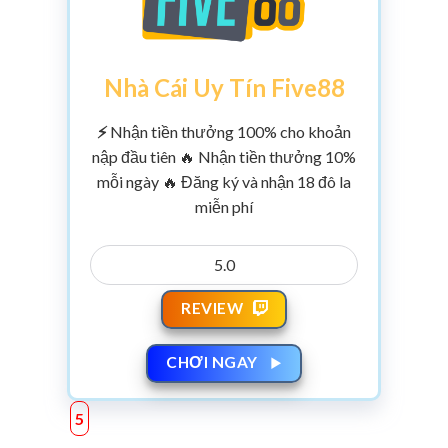
Nhà Cái Uy Tín Five88
⚡
Nhận tiền thưởng 100% cho khoản
nập đầu tiên 🔥 Nhận tiền thưởng 10%
mỗi ngày 🔥 Đăng ký và nhận 18 đô la
miễn phí
5.0
REVIEW
CHƠI NGAY