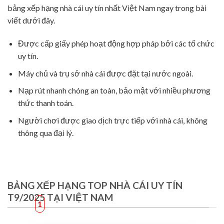
bảng xếp hạng nhà cái uy tín nhất Việt Nam ngay trong bài
viết dưới đây.
Được cấp giấy phép hoạt động hợp pháp bởi các tố chức
uy tín.
Máy chủ và trụ sở nhà cái được đặt tại nước ngoài.
Nạp rút nhanh chóng an toàn, bảo mật với nhiều phương
thức thanh toán.
Người chơi được giao dịch trực tiếp với nhà cái, không
thông qua đại lý.
BẢNG XẾP HẠNG TOP NHÀ CÁI UY TÍN
T9/2025 TẠI VIỆT NAM