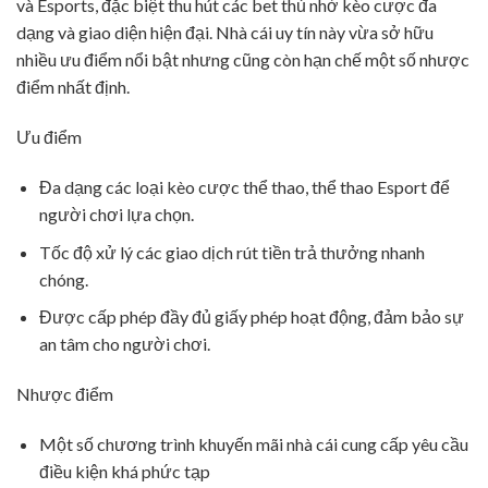
và Esports, đặc biệt thu hút các bet thủ nhờ kèo cược đa
dạng và giao diện hiện đại. Nhà cái uy tín này vừa sở hữu
nhiều ưu điểm nổi bật nhưng cũng còn hạn chế một số nhược
điểm nhất định.
Ưu điểm
Đa dạng các loại kèo cược thể thao, thể thao Esport để
người chơi lựa chọn.
Tốc độ xử lý các giao dịch rút tiền trả thưởng nhanh
chóng.
Được cấp phép đầy đủ giấy phép hoạt động, đảm bảo sự
an tâm cho người chơi.
Nhược điểm
Một số chương trình khuyến mãi nhà cái cung cấp yêu cầu
điều kiện khá phức tạp