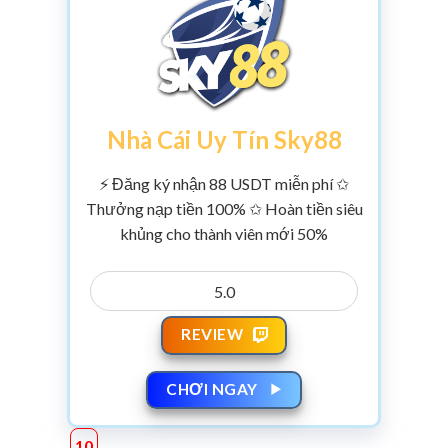
Nhà Cái Uy Tín Sky88
⚡ Đăng ký nhận 88 USDT miễn phí ✩
Thưởng nạp tiền 100% ✩ Hoàn tiền siêu
khủng cho thành viên mới 50%
5.0
REVIEW
CHƠI NGAY