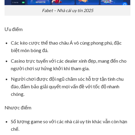
Fabet – Nhà cái uy tín 2025
Ưu điểm
Các kèo cược thể thao châu Á vô cùng phong phú, đặc
biệt môn bóng đá.
Casino trực tuyến với các dealer xinh đẹp, mang đến cho
người chơi sự hứng khởi khi tham gia.
Người chơi được đội ngũ chăm sóc hỗ trợ tận tình chu
đáo, đảm bảo giải quyết mọi vấn đề với tốc độ nhanh
chóng.
Nhược điểm
Số lượng game so với các nhà cái uy tín khác vẫn còn hạn
chế.