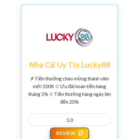
Nhà Cái Uy Tín Lucky88
⚡
Tiền thưởng chào mừng thành viên
mới 100K ✩ Ưu đãi hoàn tiền hàng
tháng 5% ✩ Tiền thưởng hàng ngày lên
đến 20%
5.0
REVIEW