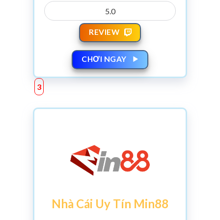
5.0
REVIEW
CHƠI NGAY
Nhà Cái Uy Tín Min88