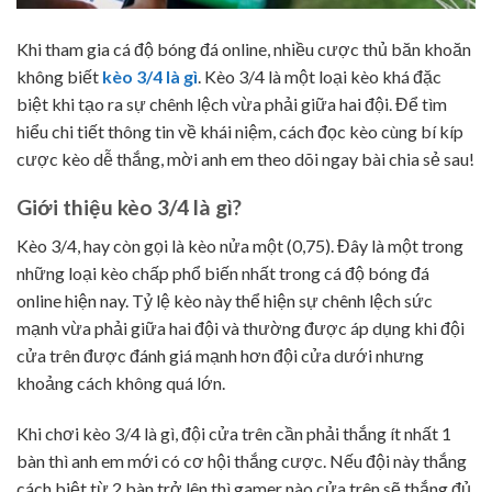
Khi tham gia cá độ bóng đá online, nhiều cược thủ băn khoăn
không biết
kèo 3/4 là gì
. Kèo 3/4 là một loại kèo khá đặc
biệt khi tạo ra sự chênh lệch vừa phải giữa hai đội. Để tìm
hiểu chi tiết thông tin về khái niệm, cách đọc kèo cùng bí kíp
cược kèo dễ thắng, mời anh em theo dõi ngay bài chia sẻ sau!
Giới thiệu kèo 3/4 là gì?
Kèo 3/4, hay còn gọi là kèo nửa một (0,75). Đây là một trong
những loại kèo chấp phổ biến nhất trong cá độ bóng đá
online hiện nay. Tỷ lệ kèo này thể hiện sự chênh lệch sức
mạnh vừa phải giữa hai đội và thường được áp dụng khi đội
cửa trên được đánh giá mạnh hơn đội cửa dưới nhưng
khoảng cách không quá lớn.
Khi chơi kèo 3/4 là gì, đội cửa trên cần phải thắng ít nhất 1
bàn thì anh em mới có cơ hội thắng cược. Nếu đội này thắng
cách biệt từ 2 bàn trở lên thì gamer nào cửa trên sẽ thắng đủ