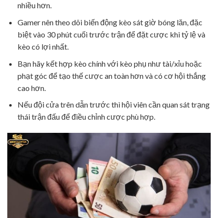
nhiều hơn.
Gamer nên theo dõi biến động kèo sát giờ bóng lăn, đặc
biệt vào 30 phút cuối trước trận để đặt cược khi tỷ lệ và
kèo có lợi nhất.
Bạn hãy kết hợp kèo chính với kèo phụ như tài/xỉu hoặc
phạt góc để tạo thế cược an toàn hơn và có cơ hội thắng
cao hơn.
Nếu đội cửa trên dẫn trước thì hội viên cần quan sát trạng
thái trận đấu để điều chỉnh cược phù hợp.