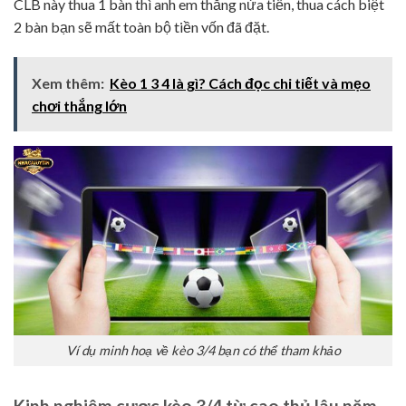
CLB này thua 1 bàn thì anh em thắng nửa tiền, thua cách biệt
2 bàn bạn sẽ mất toàn bộ tiền vốn đã đặt.
Xem thêm:
Kèo 1 3 4 là gì? Cách đọc chi tiết và mẹo
chơi thắng lớn
Ví dụ minh hoạ về kèo 3/4 bạn có thể tham khảo
Kinh nghiệm cược kèo 3/4 từ cao thủ lâu năm