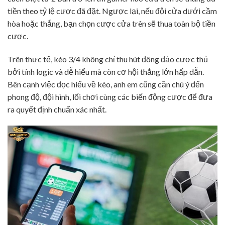
tiền theo tỷ lệ cược đã đặt. Ngược lại, nếu đội cửa dưới cầm
hòa hoặc thắng, bạn chọn cược cửa trên sẽ thua toàn bộ tiền
cược.
Trên thực tế, kèo 3/4 không chỉ thu hút đông đảo cược thủ
bởi tính logic và dễ hiểu mà còn cơ hội thắng lớn hấp dẫn.
Bên cạnh việc đọc hiểu về kèo, anh em cũng cần chú ý đến
phong độ, đội hình, lối chơi cùng các biến động cược để đưa
ra quyết định chuẩn xác nhất.