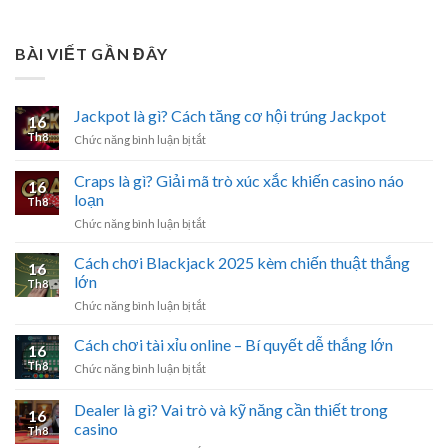
BÀI VIẾT GẦN ĐÂY
Jackpot là gì? Cách tăng cơ hội trúng Jackpot
16
Th8
Chức năng bình luận bị tắt
ở
Jackpot
là
Craps là gì? Giải mã trò xúc xắc khiến casino náo
16
gì?
loạn
Th8
Cách
Chức năng bình luận bị tắt
ở
tăng
Craps
cơ
là
hội
Cách chơi Blackjack 2025 kèm chiến thuật thắng
16
gì?
trúng
lớn
Th8
Giải
Jackpot
Chức năng bình luận bị tắt
ở
mã
Cách
trò
chơi
Cách chơi tài xỉu online – Bí quyết dễ thắng lớn
xúc
16
Blackjack
xắc
Th8
Chức năng bình luận bị tắt
ở
2025
khiến
Cách
kèm
casino
chơi
Dealer là gì? Vai trò và kỹ năng cần thiết trong
chiến
náo
16
tài
thuật
casino
loạn
Th8
xỉu
thắng