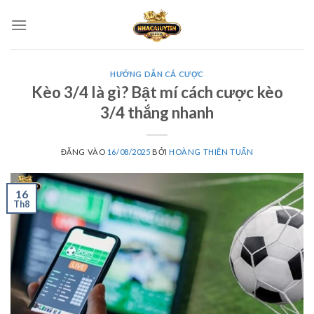
Bỏ
qua
nội
dung
HƯỚNG DẪN CÁ CƯỢC
Kèo 3/4 là gì? Bật mí cách cược kèo
3/4 thắng nhanh
ĐĂNG VÀO
16/08/2025
BỞI
HOÀNG THIÊN TUẤN
16
Th8