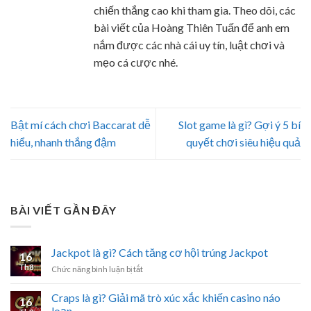
chiến thắng cao khi tham gia. Theo dõi, các
bài viết của Hoàng Thiên Tuấn để anh em
nắm được các nhà cái uy tín, luật chơi và
mẹo cá cược nhé.
Bật mí cách chơi Baccarat dễ
Slot game là gì? Gợi ý 5 bí
hiểu, nhanh thắng đậm
quyết chơi siêu hiệu quả
BÀI VIẾT GẦN ĐÂY
Jackpot là gì? Cách tăng cơ hội trúng Jackpot
16
Th8
Chức năng bình luận bị tắt
ở
Jackpot
là
Craps là gì? Giải mã trò xúc xắc khiến casino náo
16
gì?
loạn