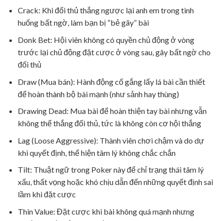
Crack: Khi đối thủ thắng ngược lại anh em trong tình
huống bất ngờ, làm bạn bị “bẻ gãy” bài
Donk Bet: Hội viên không có quyền chủ động ở vòng
trước lại chủ động đặt cược ở vòng sau, gây bất ngờ cho
đối thủ
Draw (Mua bán): Hành động cố gắng lấy lá bài cần thiết
để hoàn thành bộ bài mạnh (như sảnh hay thùng)
Drawing Dead: Mua bài để hoàn thiện tay bài nhưng vẫn
không thể thắng đối thủ, tức là không còn cơ hội thắng
Lag (Loose Aggressive): Thành viên chơi chậm và do dự
khi quyết định, thể hiện tâm lý không chắc chắn
Tilt: Thuật ngữ trong Poker này để chỉ trạng thái tâm lý
xấu, thất vọng hoặc khó chịu dẫn đến những quyết định sai
lầm khi đặt cược
Thin Value: Đặt cược khi bài không quá mạnh nhưng