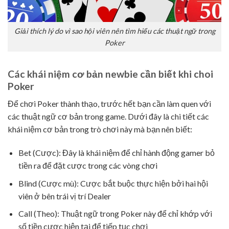
Giải thích lý do vì sao hội viên nên tìm hiểu các thuật ngữ trong
Poker
Các khái niệm cơ bản newbie cần biết khi choi
Poker
Để chơi Poker thành thạo, trước hết bạn cần làm quen với
các thuật ngữ cơ bản trong game. Dưới đây là chi tiết các
khái niệm cơ bản trong trò chơi này mà bạn nên biết:
Bet (Cược): Đây là khái niệm để chỉ hành động gamer bỏ
tiền ra để đặt cược trong các vòng chơi
Blind (Cược mù): Cược bắt buộc thực hiện bởi hai hội
viên ở bên trái vị trí Dealer
Call (Theo): Thuật ngữ trong Poker này để chỉ khớp với
số tiền cược hiện tại để tiếp tục chơi