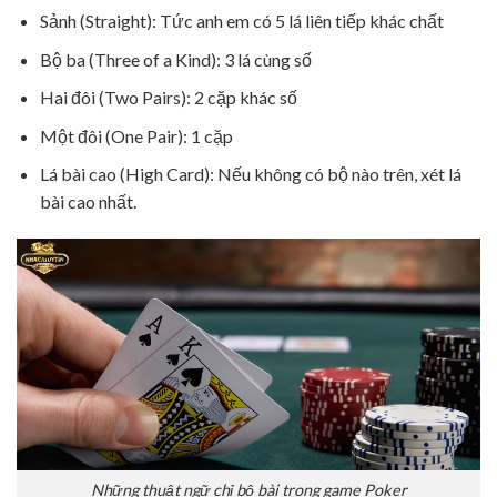
Sảnh (Straight): Tức anh em có 5 lá liên tiếp khác chất
Bộ ba (Three of a Kind): 3 lá cùng số
Hai đôi (Two Pairs): 2 cặp khác số
Một đôi (One Pair): 1 cặp
Lá bài cao (High Card): Nếu không có bộ nào trên, xét lá
bài cao nhất.
Những thuật ngữ chỉ bộ bài trong game Poker