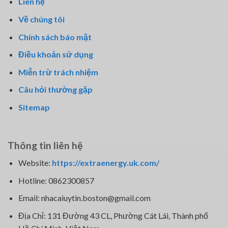
Liên hệ
Về chúng tôi
Chính sách báo mật
Điều khoản sử dụng
Miễn trừ trách nhiệm
Câu hỏi thường gặp
Sitemap
Thông tin liên hệ
Website:
https://extraenergy.uk.com/
Hotline: 0862300857
Email:
nhacaiuytin.boston@gmail.com
Địa Chỉ: 131 Đường 43 CL, Phường Cát Lái, Thành phố