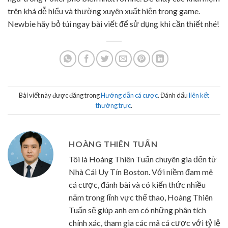
trên khá dễ hiểu và thường xuyên xuất hiện trong game.
Newbie hãy bỏ túi ngay bài viết để sử dụng khi cần thiết nhé!
Bài viết này được đăng trong
Hướng dẫn cá cược
. Đánh dấu
liên kết
thường trực
.
HOÀNG THIÊN TUẤN
Tôi là Hoàng Thiên Tuấn chuyên gia đến từ
Nhà Cái Uy Tín Boston. Với niềm đam mê
cá cược, đánh bài và có kiến thức nhiều
năm trong lĩnh vực thể thao, Hoàng Thiên
Tuấn sẽ giúp anh em có những phân tích
chính xác, tham gia các mã cá cược với tỷ lệ