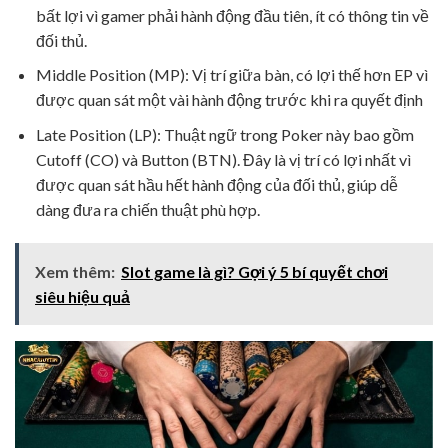
bất lợi vì gamer phải hành động đầu tiên, ít có thông tin về
đối thủ.
Middle Position (MP): Vị trí giữa bàn, có lợi thế hơn EP vì
được quan sát một vài hành động trước khi ra quyết định
Late Position (LP): Thuật ngữ trong Poker này bao gồm
Cutoff (CO) và Button (BTN). Đây là vị trí có lợi nhất vì
được quan sát hầu hết hành động của đối thủ, giúp dễ
dàng đưa ra chiến thuật phù hợp.
Xem thêm:
Slot game là gì? Gợi ý 5 bí quyết chơi
siêu hiệu quả