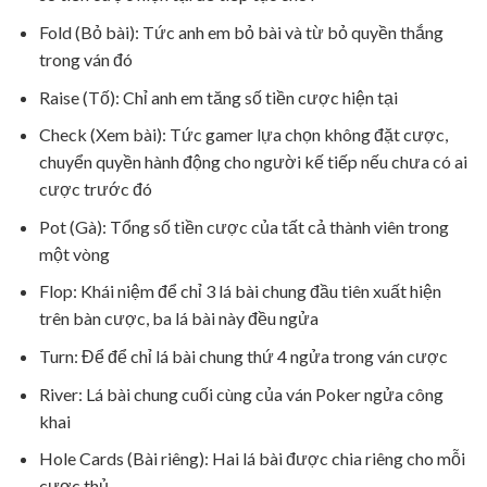
Fold (Bỏ bài): Tức anh em bỏ bài và từ bỏ quyền thắng
trong ván đó
Raise (Tố): Chỉ anh em tăng số tiền cược hiện tại
Check (Xem bài): Tức gamer lựa chọn không đặt cược,
chuyển quyền hành động cho người kế tiếp nếu chưa có ai
cược trước đó
Pot (Gà): Tổng số tiền cược của tất cả thành viên trong
một vòng
Flop: Khái niệm để chỉ 3 lá bài chung đầu tiên xuất hiện
trên bàn cược, ba lá bài này đều ngửa
Turn: Để để chỉ lá bài chung thứ 4 ngửa trong ván cược
River: Lá bài chung cuối cùng của ván Poker ngửa công
khai
Hole Cards (Bài riêng): Hai lá bài được chia riêng cho mỗi
cược thủ